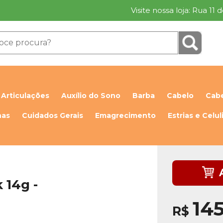
Visite nossa loja: Rua 11
Articulações
Auxílio do Sono
Barba
Cabelo
Cabe
has
Cuidados Gerais
Emagrecimento
Estrias e Celul
 14g -
14
R$