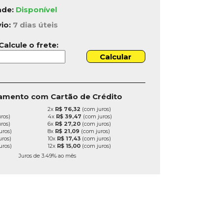
ade:
Disponível
vio:
7 dias úteis
Calcule o frete:
amento com Cartão de Crédito
2x
R$ 76,32
(com juros)
ros)
4x
R$ 39,47
(com juros)
ros)
6x
R$ 27,20
(com juros)
uros)
8x
R$ 21,09
(com juros)
uros)
10x
R$ 17,43
(com juros)
uros)
12x
R$ 15,00
(com juros)
Juros de 3.49% ao mês