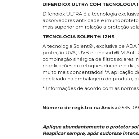
DIFENDIOX ULTRA COM TECNOLOGIA I
Difendiox ULTRA é a tecnologia exclusiva
absorvedores anti-idade e imunoprotetor
mais superior em relação a proteção so
TECNOLOGIA SOLENT® 12HS
A tecnologia Solent® , exclusiva de ADA
proteção UVA, UVB e Tinosorb® M Anti-U
combinação sinérgica de filtros solares
reaplicações ou retoques durante o dia,
muito mais concentrados! *A aplicação de
declarado na embalagem do produto, ou s
* Informações de acordo com as normas
Número de registro na Anvisa:
25351.0
Aplique abundantemente o protetor solar
Reaplicar sempre, após sudorese intensa