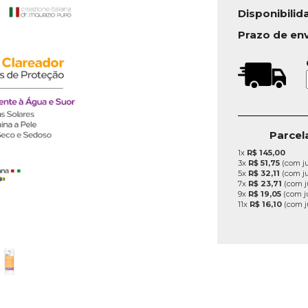
Disponibilid
Prazo de en
Parcel
1x
R$ 145,00
3x
R$ 51,75
(com ju
5x
R$ 32,11
(com ju
7x
R$ 23,71
(com j
9x
R$ 19,05
(com j
11x
R$ 16,10
(com j