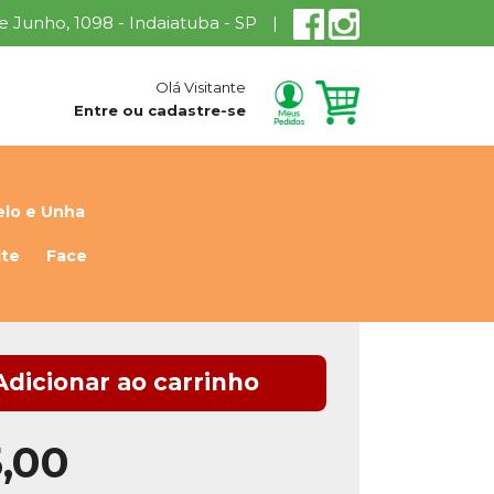
 de Junho, 1098 - Indaiatuba - SP
|
Olá Visitante
Entre ou cadastre-se
lo e Unha
ite
Face
Adicionar ao carrinho
5,00