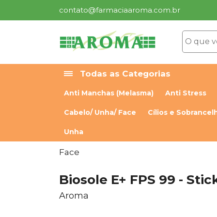
contato@farmaciaaroma.com.br
Todas as Categorias
Anti Manchas (Melasma)
Anti Stress
Cabelo/ Unha/ Face
Cílios e Sobrancel
Unha
Face
Biosole E+ FPS 99 - Stick
Aroma