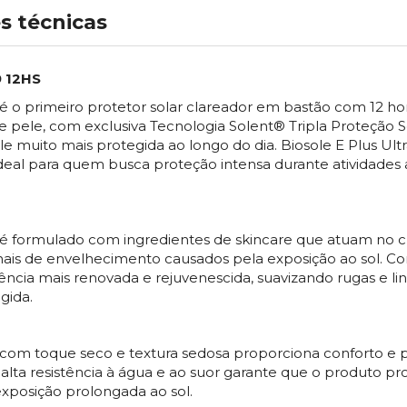
s técnicas
 12HS
k é o primeiro protetor solar clareador em bastão com 12 ho
de pele, com exclusiva Tecnologia Solent® Tripla Proteção S
muito mais protegida ao longo do dia. Biosole E Plus Ultr
deal para quem busca proteção intensa durante atividades ao
ck é formulado com ingredientes de skincare que atuam no 
ais de envelhecimento causados pela exposição ao sol. Com
cia mais renovada e rejuvenescida, suavizando rugas e li
gida.
k com toque seco e textura sedosa proporciona conforto e p
 alta resistência à água e ao suor garante que o produto p
exposição prolongada ao sol.