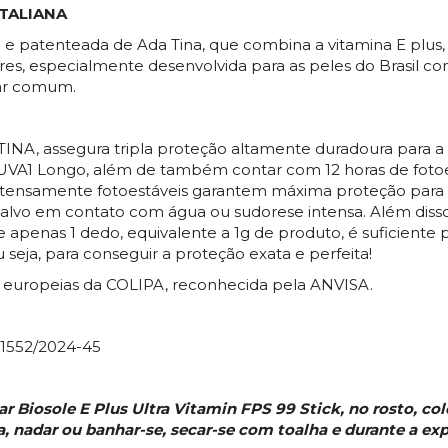
TALIANA
 e patenteada de Ada Tina, que combina a vitamina E plus, 
es, especialmente desenvolvida para as peles do Brasil c
lar comum.
 TINA, assegura tripla proteção altamente duradoura para 
VA1 Longo, além de também contar com 12 horas de fotoest
 intensamente fotoestáveis garantem máxima proteção para
 salvo em contato com água ou sudorese intensa. Além diss
 apenas 1 dedo, equivalente a 1g de produto, é suficiente p
eja, para conseguir a proteção exata e perfeita!
 europeias da COLIPA, reconhecida pela ANVISA.
91552/2024-45
 Biosole E Plus Ultra Vitamin FPS 99 Stick, no rosto, col
, nadar ou banhar-se, secar-se com toalha e durante a exp