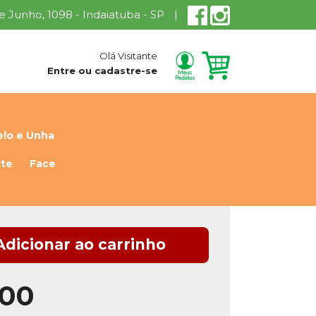
 de Junho, 1098 - Indaiatuba - SP
|
Olá Visitante
Entre ou cadastre-se
lo e Unha
ite
Face
Adicionar ao carrinho
,00