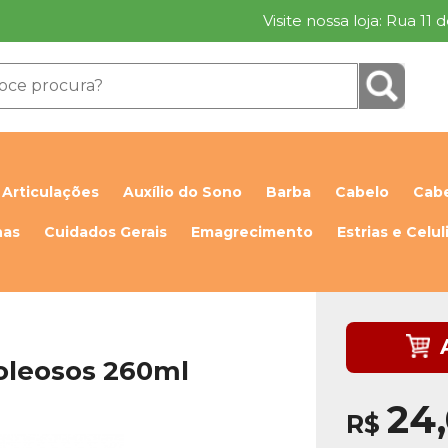
Visite nossa loja: Rua 11
Articulações
Auxílio do Sono
Barba
Cabelo
Cabe
has
Cuidados Gerais
Emagrecimento
Estrias e Celul
oleosos 260ml
24
R$