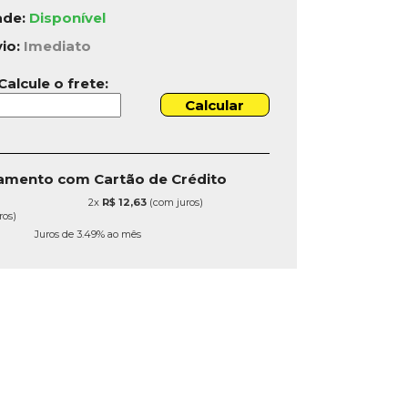
ade:
Disponível
vio:
Imediato
Calcule o frete:
amento com Cartão de Crédito
2x
R$ 12,63
(com juros)
ros)
Juros de 3.49% ao mês