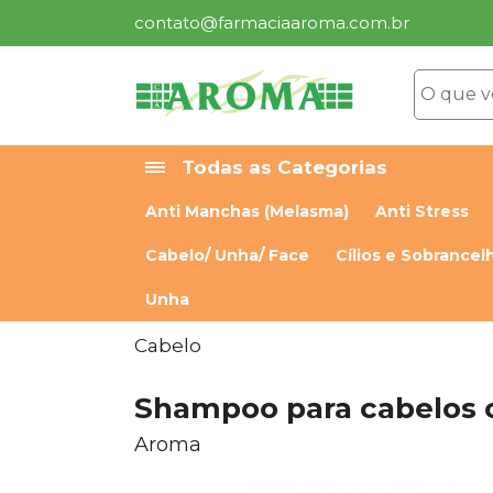
contato@farmaciaaroma.com.br
Todas as Categorias
Anti Manchas (Melasma)
Anti Stress
Cabelo/ Unha/ Face
Cílios e Sobrancel
Unha
Cabelo
Shampoo para cabelos 
Aroma